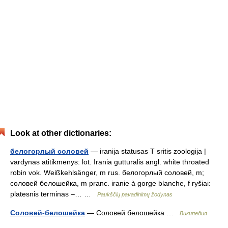
Look at other dictionaries:
белогорлый соловей
— iranija statusas T sritis zoologija |
vardynas atitikmenys: lot. Irania gutturalis angl. white throated
robin vok. Weißkehlsänger, m rus. белогорлый соловей, m;
соловей белошейка, m pranc. iranie à gorge blanche, f ryšiai:
platesnis terminas –… …
Paukščių pavadinimų žodynas
Соловей-белошейка
— Соловей белошейка …
Википедия