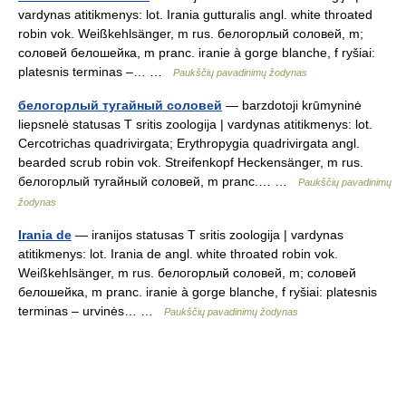
vardynas atitikmenys: lot. Irania gutturalis angl. white throated
robin vok. Weißkehlsänger, m rus. белогорлый соловей, m;
соловей белошейка, m pranc. iranie à gorge blanche, f ryšiai:
platesnis terminas –… …
Paukščių pavadinimų žodynas
белогорлый тугайный соловей
— barzdotoji krūmyninė
liepsnelė statusas T sritis zoologija | vardynas atitikmenys: lot.
Cercotrichas quadrivirgata; Erythropygia quadrivirgata angl.
bearded scrub robin vok. Streifenkopf Heckensänger, m rus.
белогорлый тугайный соловей, m pranc.… …
Paukščių pavadinimų
žodynas
Irania de
— iranijos statusas T sritis zoologija | vardynas
atitikmenys: lot. Irania de angl. white throated robin vok.
Weißkehlsänger, m rus. белогорлый соловей, m; соловей
белошейка, m pranc. iranie à gorge blanche, f ryšiai: platesnis
terminas – urvinės… …
Paukščių pavadinimų žodynas