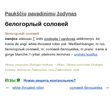
Paukščių pavadinimų žodynas
белогорлый соловей
белогорлый соловей
iranijos
statusas
T
sritis
zoologija | vardynas
atitikmenys
:
lot.
Irania de
angl.
white-throated robin
vok.
Weißkehlsänger, m
rus.
белогорлый соловей, m; соловей-белошейка, m
pranc.
iranie à
gorge blanche, f
ryšiai
:
platesnis terminas
–
urvinės kosifos
Vilniaus universiteto Ekologijos institutas. – Vilnius : Vilniaus universiteto Ekologijos
institutas
.
Mečislovas Žalakevičius, Irena Žalakevičienė
.
2009
.
Игры ⚽
Нужно решить контрольную?
white-throated robin
соловей-белошейка