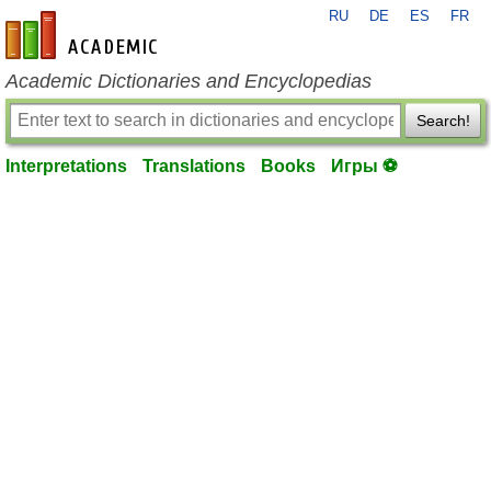
RU
DE
ES
FR
en-academic.com
Academic Dictionaries and Encyclopedias
Search!
Interpretations
Translations
Books
Игры ⚽