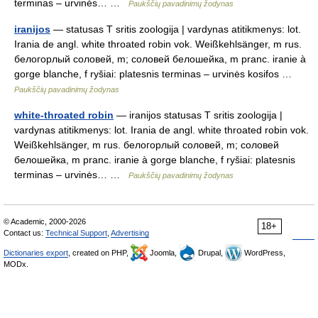
terminas – urvinės… …
Paukščių pavadinimų žodynas
iranijos
— statusas T sritis zoologija | vardynas atitikmenys: lot.
Irania de angl. white throated robin vok. Weißkehlsänger, m rus.
белогорлый соловей, m; соловей белошейка, m pranc. iranie à
gorge blanche, f ryšiai: platesnis terminas – urvinės kosifos …
Paukščių pavadinimų žodynas
white-throated robin
— iranijos statusas T sritis zoologija |
vardynas atitikmenys: lot. Irania de angl. white throated robin vok.
Weißkehlsänger, m rus. белогорлый соловей, m; соловей
белошейка, m pranc. iranie à gorge blanche, f ryšiai: platesnis
terminas – urvinės… …
Paukščių pavadinimų žodynas
© Academic, 2000-2026
18+
Contact us:
Technical Support
,
Advertising
Dictionaries export
, created on PHP,
Joomla,
Drupal,
WordPress,
MODx.