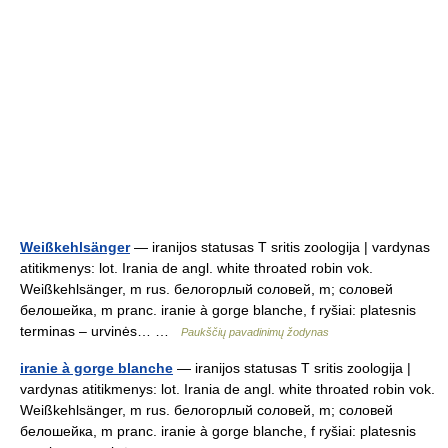
Weißkehlsänger
— iranijos statusas T sritis zoologija | vardynas
atitikmenys: lot. Irania de angl. white throated robin vok.
Weißkehlsänger, m rus. белогорлый соловей, m; соловей
белошейка, m pranc. iranie à gorge blanche, f ryšiai: platesnis
terminas – urvinės… …
Paukščių pavadinimų žodynas
iranie à gorge blanche
— iranijos statusas T sritis zoologija |
vardynas atitikmenys: lot. Irania de angl. white throated robin vok.
Weißkehlsänger, m rus. белогорлый соловей, m; соловей
белошейка, m pranc. iranie à gorge blanche, f ryšiai: platesnis