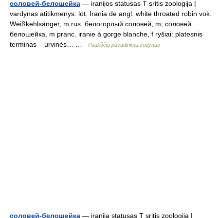
соловей-белошейка
— iranijos statusas T sritis zoologija |
vardynas atitikmenys: lot. Irania de angl. white throated robin vok.
Weißkehlsänger, m rus. белогорлый соловей, m; соловей
белошейка, m pranc. iranie à gorge blanche, f ryšiai: platesnis
terminas – urvinės… …
Paukščių pavadinimų žodynas
соловей-белошейка
— iranija statusas T sritis zoologija |